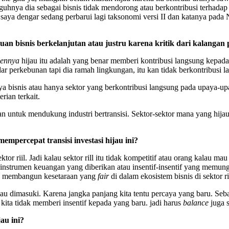
guhnya dia sebagai bisnis tidak mendorong atau berkontribusi terhadap 
K saya dengar sedang perbarui lagi taksonomi versi II dan katanya pa
n bisnis berkelanjutan atau justru karena kritik dari kalangan
ennya
hijau itu adalah yang benar memberi kontribusi langsung kepa
r perkebunan tapi dia ramah lingkungan, itu kan tidak berkontribusi 
nya bisnis atau hanya sektor yang berkontribusi langsung pada upaya
rian terkait.
 untuk mendukung industri bertransisi. Sektor-sektor mana yang hi
mpercepat transisi investasi hijau ini?
r riil. Jadi kalau sektor rill itu tidak kompetitif atau orang kalau mau
 instrumen keuangan yang diberikan atau insentif-insentif yang memungk
 membangun kesetaraan yang
fair
di dalam ekosistem bisnis di sektor ril
au dimasuki. Karena jangka panjang kita tentu percaya yang baru. Seba
kita tidak memberi insentif kepada yang baru. jadi harus
balance
juga 
au ini?