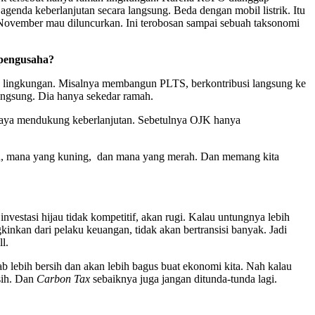
agenda keberlanjutan secara langsung. Beda dengan mobil listrik. Itu
da November mau diluncurkan. Ini terobosan sampai sebuah taksonomi
 pengusaha?
da lingkungan. Misalnya membangun PLTS, berkontribusi langsung ke
langsung. Dia hanya sekedar ramah.
-upaya mendukung keberlanjutan. Sebetulnya OJK hanya
jau, mana yang kuning, dan mana yang merah. Dan memang kita
 investasi hijau tidak kompetitif, akan rugi. Kalau untungnya lebih
inkan dari pelaku keuangan, tidak akan bertransisi banyak. Jadi
l.
b lebih bersih dan akan lebih bagus buat ekonomi kita. Nah kalau
sih. Dan
Carbon Tax
sebaiknya juga jangan ditunda-tunda lagi.