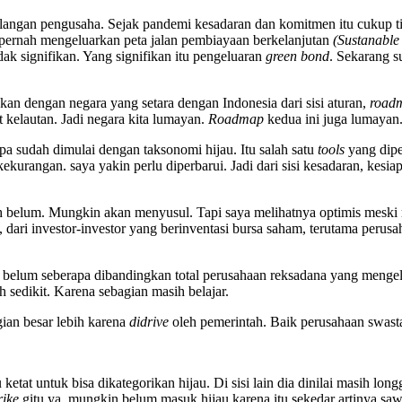
i kalangan pengusaha. Sejak pandemi kesadaran dan komitmen itu cukup t
 pernah mengeluarkan peta jalan pembiayaan berkelanjutan
(Sustanabl
idak signifikan. Yang signifikan itu pengeluaran
green bond
. Sekarang 
an dengan negara yang setara dengan Indonesia dari sisi aturan,
road
it kelautan. Jadi negara kita lumayan.
Roadmap
kedua ini juga lumayan
apa sudah dimulai dengan taksonomi hijau. Itu salah satu
tools
yang dipe
kekurangan. saya yakin perlu diperbarui. Jadi dari sisi kesadaran, ke
belum. Mungkin akan menyusul. Tapi saya melihatnya optimis meski rea
m, dari investor-investor yang berinventasi bursa saham, terutama perus
tu belum seberapa dibandingkan total perusahaan reksadana yang mengel
 sedikit. Karena sebagian masih belajar.
gian besar lebih karena
didrive
oleh pemerintah. Baik perusahaan swa
ketat untuk bisa dikategorikan hijau. Di sisi lain dia dinilai masih lon
rike
gitu ya, mungkin belum masuk hijau karena itu sekedar artinya s