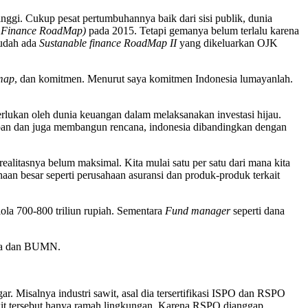
inggi. Cukup pesat pertumbuhannya baik dari sisi publik, dunia
e Finance RoadMap)
pada 2015. Tetapi gemanya belum terlalu karena
sudah ada
Sustanable finance RoadMap II
yang dikeluarkan OJK
map
, dan komitmen. Menurut saya komitmen Indonesia lumayanlah.
.
rlukan oleh dunia keuangan dalam melaksanakan investasi hijau.
siapan dan juga membangun rencana, indonesia dibandingkan dengan
litasnya belum maksimal. Kita mulai satu per satu dari mana kita
ahaan besar seperti perusahaan asuransi dan produk-produk terkait
ola 700-800 triliun rupiah. Sementara
Fund manager
seperti dana
sta dan BUMN.
ggar. Misalnya industri sawit, asal dia tersertifikasi ISPO dan RSPO
awit tersebut hanya ramah lingkungan. Karena RSPO dianggap