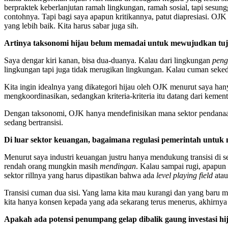
berpraktek keberlanjutan ramah lingkungan, ramah sosial, tapi sesung
contohnya. Tapi bagi saya apapun kritikannya, patut diapresiasi. OJ
yang lebih baik. Kita harus sabar juga sih.
Artinya taksonomi hijau belum memadai untuk mewujudkan tujua
Saya dengar kiri kanan, bisa dua-duanya. Kalau dari lingkungan
peng
lingkungan tapi juga tidak merugikan lingkungan. Kalau cuman sekeda
Kita ingin idealnya yang dikategori hijau oleh OJK menurut saya ha
mengkoordinasikan, sedangkan kriteria-kriteria itu datang dari kemente
Dengan taksonomi, OJK hanya mendefinisikan mana sektor pendanaan
sedang bertransisi.
Di luar sektor keuangan, bagaimana regulasi pemerintah untuk me
Menurut saya industri keuangan justru hanya mendukung transisi di sekto
rendah orang mungkin masih
mendingan
. Kalau sampai rugi, apapun
sektor rillnya yang harus dipastikan bahwa ada
level playing field
atau
Transisi cuman dua sisi. Yang lama kita mau kurangi dan yang baru m
kita hanya konsen kepada yang ada sekarang terus menerus, akhirnya 
Apakah ada potensi penumpang gelap dibalik gaung investasi hij