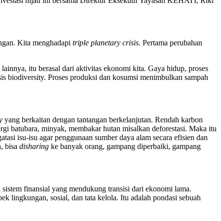
vestasi hijau ini bersama Direktur Eksekutif Yayasan KEHATI, Riki
gkungan. Kita menghadapi
triple planetary crisis
. Pertama perubahan
innya, itu berasal dari aktivitas ekonomi kita. Gaya hidup, proses
isis biodiversity. Proses produksi dan kosumsi menimbulkan sampah
y
yang berkaitan dengan tantangan berkelanjutan. Rendah karbon
rgi batubara, minyak, membakar hutan misalkan deforestasi. Maka itu
atasi isu-isu agar penggunaan sumber daya alam secara efisien dan
, bisa
disharing
ke banyak orang, gampang diperbaiki, gampang
n sistem finansial yang mendukung transisi dari ekonomi lama.
 lingkungan, sosial, dan tata kelola. Itu adalah pondasi sebuah