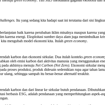
ear menuju
green economy
. Tim SIEJ mendalami gagasan ekonomi dan in
hallenges.
Itu yang sedang kita hadapi saat ini terutama dari sisi lin
erlanjutan baik karena perubahan iklim misalnya maupun karena yang la
iklim karena energi. Eksploitasi sumber daya alam juga menimbulkan kr
ah kita mengubah model ekonomi kita. Itulah
green economy
.
 rendah karbon dan ekonomi sirkular. Dua itulah konteks
green econom
abkan oleh emisi karbon dari aktivitas manusia yang menggunakan ene
g pada akhirnya menuju
Net Carbon (Net Zero)
. Ekonomi sirkular meng
pada proses produksi, produk didesain sedemikian rupa agar tahan lama
ur ulang, sehingga sampah itu benar-benar alternatif terakhir.
 rendah karbon dan dari linear ke sirkular butuh pendanaan. Dibutuhka
estasi berbasis ESG, adalah pendanaan yang memperhitungkan aspek-aspek
angan.