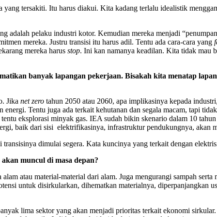
yang tersakiti. Itu harus diakui. Kita kadang terlalu idealistik mengg
g adalah pelaku industri kotor. Kemudian mereka menjadi “penumpang
mitmen mereka. Justru transisi itu harus adil. Tentu ada cara-cara yang
f
sekarang mereka harus
stop
. Ini kan namanya keadilan. Kita tidak mau beg
mematikan banyak lapangan pekerjaan. Bisakah kita menatap lapa
o. Jika
net zero
tahun 2050 atau 2060, apa implikasinya kepada industri,
gan energi. Tentu juga ada terkait kehutanan dan segala macam, tapi tidak
entu eksplorasi minyak gas. IEA sudah bikin skenario dalam 10 tahun k
rgi, baik dari sisi elektrifikasinya, infrastruktur pendukungnya, akan 
transisinya dimulai segera. Kata kuncinya yang terkait dengan elektrisi
ang akan muncul di masa depan?
am atau material-material dari alam. Juga mengurangi sampah serta me
potensi untuk disirkularkan, dihematkan materialnya, diperpanjangkan u
banyak lima sektor yang akan menjadi prioritas terkait ekonomi sirku