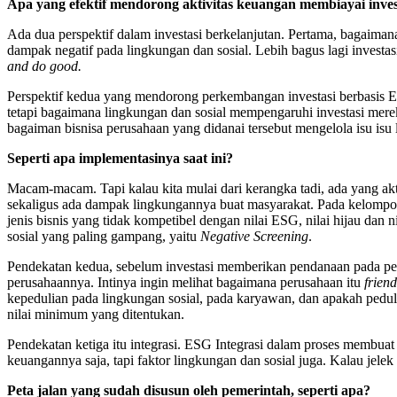
Apa yang efektif mendorong aktivitas keuangan membiayai invest
Ada dua perspektif dalam investasi berkelanjutan. Pertama, bagaiman
dampak negatif pada lingkungan dan sosial. Lebih bagus lagi investa
and do good.
Perspektif kedua yang mendorong perkembangan investasi berbasis ES
tetapi bagaimana lingkungan dan sosial mempengaruhi investasi mer
bagaiman bisnisa perusahaan yang didanai tersebut mengelola isu isu 
Seperti apa implementasinya saat ini?
Macam-macam. Tapi kalau kita mulai dari kerangka tadi, ada yang akt
sekaligus ada dampak lingkungannya buat masyarakat. Pada kelompok 
jenis bisnis yang tidak kompetibel dengan nilai ESG, nilai hijau dan 
sosial yang paling gampang, yaitu
Negative Screening
.
Pendekatan kedua, sebelum investasi memberikan pendanaan pada per
perusahaannya. Intinya ingin melihat bagaimana perusahaan itu
friend
kepedulian pada lingkungan sosial, pada karyawan, dan apakah pedul
nilai minimum yang ditentukan.
Pendekatan ketiga itu integrasi. ESG Integrasi dalam proses membua
keuangannya saja, tapi faktor lingkungan dan sosial juga. Kalau jele
Peta jalan yang sudah disusun oleh pemerintah, seperti apa?