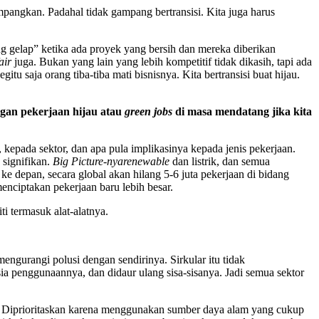
ampangkan. Padahal tidak gampang bertransisi. Kita juga harus
 gelap” ketika ada proyek yang bersih dan mereka diberikan
air
juga. Bukan yang lain yang lebih kompetitif tidak dikasih, tapi ada
itu saja orang tiba-tiba mati bisnisnya. Kita bertransisi buat hijau.
ngan pekerjaan hijau atau
green jobs
di masa mendatang jika kita
 kepada sektor, dan apa pula implikasinya kepada jenis pekerjaan.
 signifikan.
Big Picture-nya
renewable
dan listrik, dan semua
e depan, secara global akan hilang 5-6 juta pekerjaan di bidang
menciptakan pekerjaan baru lebih besar.
ti termasuk alat-alatnya.
ngurangi polusi dengan sendirinya. Sirkular itu tidak
sia penggunaannya, dan didaur ulang sisa-sisanya. Jadi semua sektor
lar. Diprioritaskan karena menggunakan sumber daya alam yang cukup