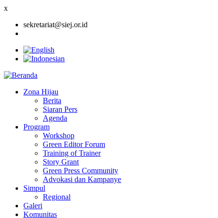
x
sekretariat@siej.or.id
Zona Hijau
Berita
Main
Siaran Pers
navigation
Agenda
Program
Workshop
Green Editor Forum
Training of Trainer
Story Grant
Green Press Community
Advokasi dan Kampanye
Simpul
Regional
Galeri
Komunitas