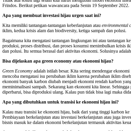
Tidak ada solusi lagi selain kita harus mengubah model ekonomi lin
Frindos. Berikut petikan wawancara pada Senin 19 September 2022.
Apa yang membuat investasi hijau urgen saat ini?
Kita memiliki tantangan-tantangan keberlanjutan atau
environmental c
iklim, kedua krisis alam dan biodiversity, ketiga sampah dan polusi.
Bagaimana kita mengatasi tantangan lingkungan ini atau tantangan keb
produksi, proses distribusi, dan proses kosumsi menimbulkan krisis 
dan polusi. Itu semua berasal dari aktivitas ekonomi. Solusinya adal
Bisa dijelaskan apa green economy atau ekonomi hijau?
Green Economy
adalah istilah besar. Kita sering mendengar ekonomi
mencoba mengatasi isu perubahan iklim karena perubahan iklim diseb
ekonomi banyak karbon diubah menjadi ekonomi rendah karbon yan
meminimalisasi sampah. Sekarang kan ekonomi kita linear. Sehingga 
diperbarui, bisa diproduksi ulang. Kalau pun tidak bisa lagi maka dida
Apa yang dibutuhkan untuk transisi ke ekonomi hijau ini?
Kalau mau transisi ke ekonomi hijau, baik dari yang tinggi karbon ke
Pembiayaan berkelanjutan atau investasi berkelanjutan atau juga inv
bisnis masuk ke dalam ekonomi berkelanjutan termasuk aktivitas keu