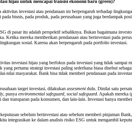
asi hijau untuk mencapai transisi ekonomi baru (green)?
a aktivitas investasi atau pendanaan ini berpengaruh terhadap lingkung
si pada bisnis, pada produk, pada perusahaan yang juga berdampak pos
G di pasar itu adalah perspektif sebaliknya. Bukan bagaimana invest
eka. Ketika mereka memberikan pendanaan atau berinvestasi pada perus
lingkungan sosial. Karena akan berpengaruh pada portfolio investasi.
ivitas investasi hijau yang berfokus pada investasi yang tidak sampai
yang pertama strategi investasi paling sederhana biasa disebut sebaga
nilai-nilai masyarakat. Bank bisa tidak memberi pendanaan pada investas
usahaan target investasi, dilakukan
assesment
dulu. Dinilai satu persat
ly
, punya
environmental safeguard, social safeguard
. Apakah mereka (
i dan transparan pada konsumen, dan lain-lain. Investasi hanya membe
t keputusan sebelum berinvestasi atau sebelum memberi pinjaman Bank,
k kita integrasikan ke dalam analisis risiko ESG untuk mengambil keputu