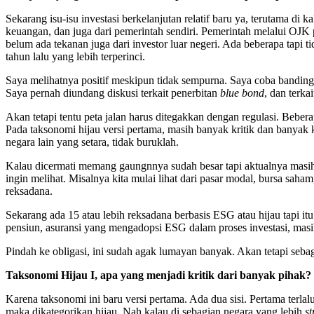
Sekarang isu-isu investasi berkelanjutan relatif baru ya, terutama d
keuangan, dan juga dari pemerintah sendiri. Pemerintah melalui OJK
belum ada tekanan juga dari investor luar negeri. Ada beberapa tapi t
tahun lalu yang lebih terperinci.
Saya melihatnya positif meskipun tidak sempurna. Saya coba bandingk
Saya pernah diundang diskusi terkait penerbitan
blue bond
, dan terka
Akan tetapi tentu peta jalan harus ditegakkan dengan regulasi. Beber
Pada taksonomi hijau versi pertama, masih banyak kritik dan banyak 
negara lain yang setara, tidak buruklah.
Kalau dicermati memang gaungnnya sudah besar tapi aktualnya masih 
ingin melihat. Misalnya kita mulai lihat dari pasar modal, bursa saha
reksadana.
Sekarang ada 15 atau lebih reksadana berbasis ESG atau hijau tapi i
pensiun, asuransi yang mengadopsi ESG dalam proses investasi, masih
Pindah ke obligasi, ini sudah agak lumayan banyak. Akan tetapi seba
Taksonomi Hijau I, apa yang menjadi kritik dari banyak pihak?
Karena taksonomi ini baru versi pertama. Ada dua sisi. Pertama terlalu 
maka dikategorikan hijau. Nah kalau di sebagian negara yang lebih
st