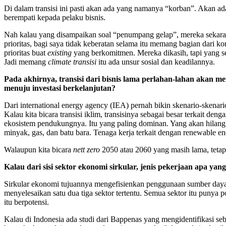
Di dalam transisi ini pasti akan ada yang namanya “korban”. Akan ada 
berempati kepada pelaku bisnis.
Nah kalau yang disampaikan soal “penumpang gelap”, mereka sekaran
prioritas, bagi saya tidak keberatan selama itu memang bagian dari ko
prioritas buat
existing
yang berkomitmen. Mereka dikasih, tapi yang 
Jadi memang
climate transisi
itu ada unsur sosial dan keadilannya.
Pada akhirnya, transisi dari bisnis lama perlahan-lahan akan 
menuju investasi berkelanjutan?
Dari international energy agency (IEA) pernah bikin skenario-skenari
Kalau kita bicara transisi iklim, transisinya sebagai besar terkait den
ekosistem pendukungnya. Itu yang paling dominan. Yang akan hilang t
minyak, gas, dan batu bara. Tenaga kerja terkait dengan renewable ene
Walaupun kita bicara
nett zero
2050 atau 2060 yang masih lama, tetapi 
Kalau dari sisi sektor ekonomi sirkular, jenis pekerjaan apa y
Sirkular ekonomi tujuannya mengefisienkan penggunaan sumber daya al
menyelesaikan satu dua tiga sektor tertentu. Semua sektor itu punya 
itu berpotensi.
Kalau di Indonesia ada studi dari Bappenas yang mengidentifikasi se