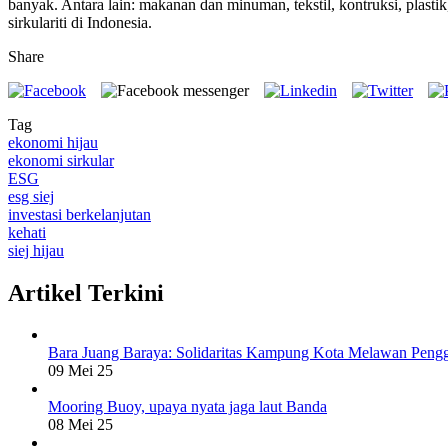
banyak. Antara lain: makanan dan minuman, tekstil, kontruksi, plastik
sirkulariti di Indonesia.
Share
Tag
ekonomi hijau
ekonomi sirkular
ESG
esg siej
investasi berkelanjutan
kehati
siej hijau
Artikel Terkini
Bara Juang Baraya: Solidaritas Kampung Kota Melawan Peng
09 Mei 25
Mooring Buoy, upaya nyata jaga laut Banda
08 Mei 25