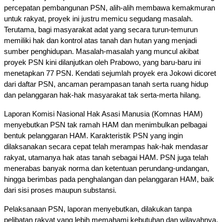
percepatan pembangunan PSN, alih-alih membawa kemakmuran 
untuk rakyat, proyek ini justru memicu segudang masalah. 
Terutama, bagi masyarakat adat yang secara turun-temurun 
memiliki hak dan kontrol atas tanah dan hutan yang menjadi 
sumber penghidupan. Masalah-masalah yang muncul akibat 
proyek PSN kini dilanjutkan oleh Prabowo, yang baru-baru ini 
menetapkan 77 PSN. Kendati sejumlah proyek era Jokowi dicoret 
dari daftar PSN, ancaman perampasan tanah serta ruang hidup 
dan pelanggaran hak-hak masyarakat tak serta-merta hilang.
Laporan Komisi Nasional Hak Asasi Manusia (Komnas HAM) 
menyebutkan PSN tak ramah HAM dan menimbulkan pelbagai 
bentuk pelanggaran HAM. Karakteristik PSN yang ingin 
dilaksanakan secara cepat telah merampas hak-hak mendasar 
rakyat, utamanya hak atas tanah sebagai HAM. PSN juga telah 
menerabas banyak norma dan ketentuan perundang-undangan, 
hingga berimbas pada penghalangan dan pelanggaran HAM, baik 
dari sisi proses maupun substansi. 
Pelaksanaan PSN, laporan menyebutkan, dilakukan tanpa 
pelibatan rakyat yang lebih memahami kebutuhan dan wilayahnya. 