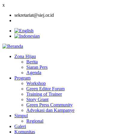
x
sekretariat@siej.or.id
Zona Hijau
Berita
Main
Siaran Pers
navigation
Agenda
Program
Workshop
Green Editor Forum
Training of Trainer
Story Grant
Green Press Community
Advokasi dan Kampanye
Simpul
Regional
Galeri
Komunitas