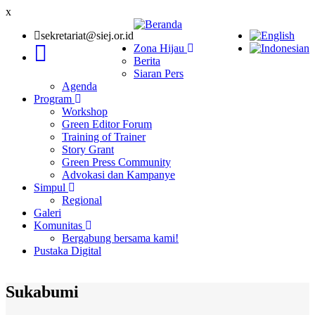
x
sekretariat@siej.or.id
Zona Hijau
Berita
Main
Siaran Pers
navigation
Agenda
Program
Workshop
Green Editor Forum
Training of Trainer
Story Grant
Green Press Community
Advokasi dan Kampanye
Simpul
Regional
Galeri
Komunitas
Bergabung bersama kami!
Pustaka Digital
Sukabumi